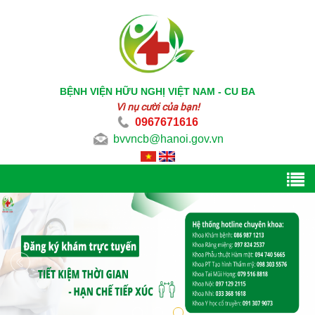
BỆNH VIỆN HỮU NGHỊ VIỆT NAM - CU BA
Vì nụ cười của bạn!
0967671616
bvvncb@hanoi.gov.vn