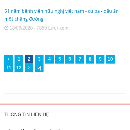
51 năm bệnh viện hữu nghị việt nam - cu ba - dấu ấn
một chặng đường
18/06/2020 - 7850 Lượt xem:
1
2
3
4
5
6
7
8
9
10
11
12
>|
THÔNG TIN LIÊN HỆ