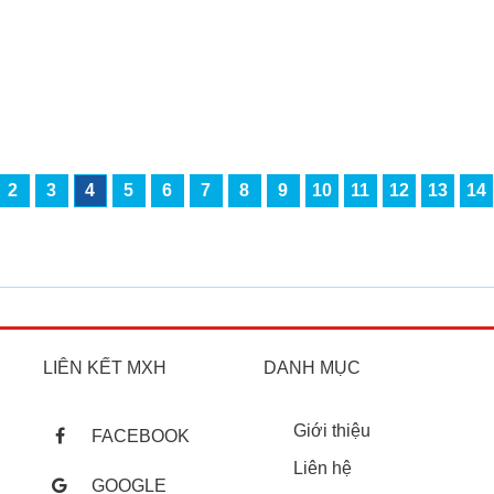
2
3
4
5
6
7
8
9
10
11
12
13
14
LIÊN KẾT MXH
DANH MỤC
Giới thiệu
FACEBOOK
Liên hệ
GOOGLE