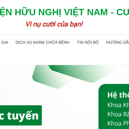
ỆN HỮU NGHỊ VIỆT NAM - C
Vì nụ cười của bạn!
 GIA
DỊCH VỤ KHÁM CHỮA BỆNH
TIN NỘI BỘ
HƯỚNG DẪ