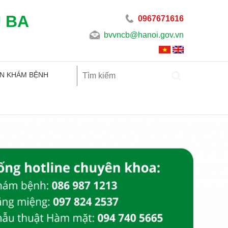
U BA
0967671616
bvvncb@hanoi.gov.vn
N KHÁM BỆNH