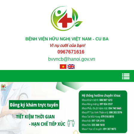
BỆNH VIỆN HỮU NGHỊ VIỆT NAM - CU BA
Vì nụ cười của bạn!
0967671616
bvvncb@hanoi.gov.vn