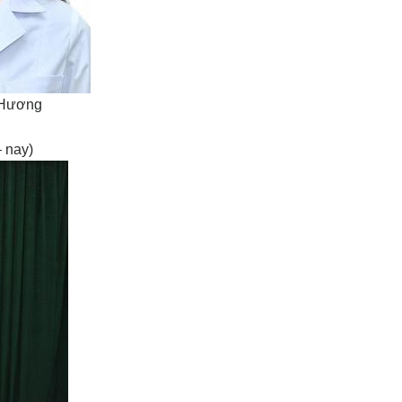
 Hương
 nay)