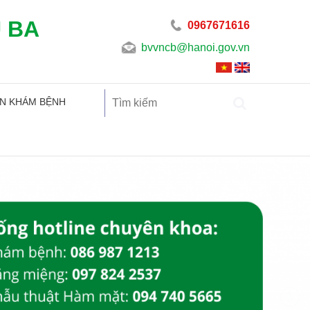
U BA
0967671616
bvvncb@hanoi.gov.vn
N KHÁM BỆNH