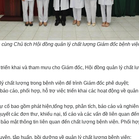
 cùng Chủ tịch Hội đồng quản lý chất lượng Giám đốc bệnh vi
riển khai và tham mưu cho Giám đốc, Hội đồng quản lý chất lư
 chất lượng trong bệnh viện để trình Giám đốc phê duyệt;
áo cáo, phối hợp, hỗ trợ việc triển khai các hoạt động về quản 
ự cố bao gồm phát hiện,tổng hợp, phân tích, báo cáo và nghiên
ết các đơn thư, khiếu nại, tố cáo và các vấn đề liên quan đến
bảo mật thông tin liên quan đến chất lượng bệnh viện. Phối hợp
uyện, tập huấn, bồi dưỡng về quản lý chất lượng bệnh viện;