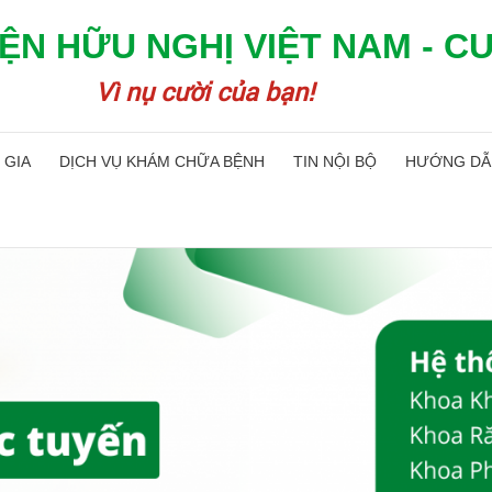
ỆN HỮU NGHỊ VIỆT NAM - C
Vì nụ cười của bạn!
 GIA
DỊCH VỤ KHÁM CHỮA BỆNH
TIN NỘI BỘ
HƯỚNG DẪ