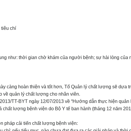
tiêu chí
ung như: thời gian chờ khám của người bệnh; sự hài lòng của n
càng hoàn thiện và tốt hơn, Tổ Quản lý chất lượng sẽ dựa trên
o về quản lý chất lượng cho nhân viên.
013/TT-BYT ngày 12/07/2013 về “Hướng dẫn thực hiện quản lý
iá chất lượng bệnh viện do Bộ Y tế ban hành (tháng 12 năm 201
n pháp cải tiến chất lượng bệnh viện:
u chí: nếu tiểu mục nào chưa đạt đưa ra các giải pháp và thời 