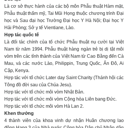
Là cơ sở thực hành của các bộ môn Phẫu thuật Hàm mặt,
Phẫu thuật thẩm mỹ, Tai Mũi Họng thuộc chương trình Đại
học và Sau đại học Trường Đại học Y Hà Nội; Đại học Y
Hải Phòng; Sở y tế Vientiane, Lào.
Hợp tác quốc tế
Là đối tác chính của tổ chức Phẫu thuật nụ cười tại Việt
Nam từ năm 1994. Phẫu thuật hàng ngàn trẻ bị dị tật môi
vòm trên các tỉnh thành của Việt Nam từ Cao Bằng đến Cà
Mau, và các nước Lào, Philippin, Trung Quốc, Ấn Đô, Ai
Cập, Kenya.
Hợp tác với tổ chức Later day Saint Charity (Thánh hội các
Tông đồ đời sau của Chúa Jesu).
Hợp tác với tổ chức môi vòm Nhật Bản.
Hợp tác với tổ chức môi vòm Cộng hòa Liên bang Đức.
Hợp tác với tổ chức môi vòm Hà Lan 2.
Khen thưởng
4 thành viên của khoa vinh dự nhận Huân chương lao
động Hạng 3 của Nhà nước Cộng hòa Dân chủ Nhân dân