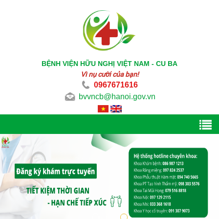
BỆNH VIỆN HỮU NGHỊ VIỆT NAM - CU BA
Vì nụ cười của bạn!
0967671616
bvvncb@hanoi.gov.vn