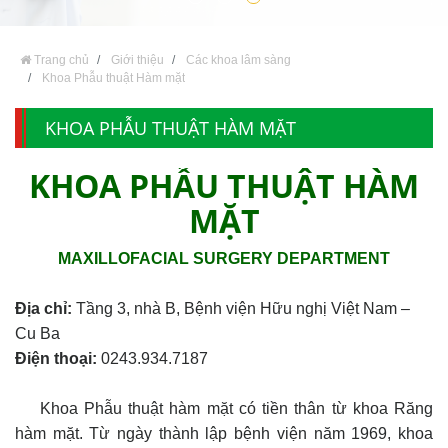
Trang chủ
Giới thiệu
Các khoa lâm sàng
Khoa Phẫu thuật Hàm mặt
KHOA PHẪU THUẬT HÀM MẶT
KHOA PHẪU THUẬT HÀM
MẶT
MAXILLOFACIAL SURGERY DEPARTMENT
Địa chỉ:
Tầng 3, nhà B, Bệnh viện Hữu nghị Việt Nam –
Cu Ba
Điện thoại:
0243.934.7187
Khoa Phẫu thuật hàm mặt có tiền thân từ khoa Răng
hàm mặt. Từ ngày thành lập bệnh viện năm 1969, khoa