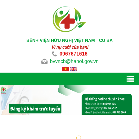
BỆNH VIỆN HỮU NGHỊ VIỆT NAM - CU BA
Vì nụ cười của bạn!
0967671616
bvvncb@hanoi.gov.vn