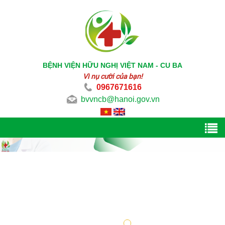
BỆNH VIỆN HỮU NGHỊ VIỆT NAM - CU BA
Vì nụ cười của bạn!
0967671616
bvvncb@hanoi.gov.vn