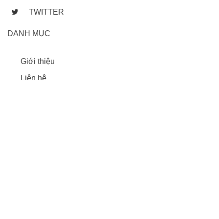
TWITTER
DANH MỤC
Giới thiệu
Liên hệ
Giờ làm việc
Dịch vụ khám chữa bệnh
BẢN ĐỒ ĐƯỜNG ĐI