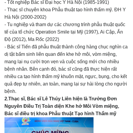
- Tốt nghiệp Bác sĩ Đại học Y Hà Nội (1985-1991)
- Thạc sĩ chuyên khoa Phẫu thuật tạo hình thẩm mỹ. ĐH Y
Hà Nội (2000-2002)
- Tu nghiệp và tham dự các chương trình phẫu thuật quốc
tế của tổ chức Operation Smile tại Mỹ (1997), Ai Cập, Ấn
Độ (2012), Ma Rốc (2022)
- Bác sĩ Tiến đã phẫu thuật thành công hàng chục nghìn ca
dị tật bẩm sinh liên quan đến khe hở môi, vòm miệng,
mang lại nụ cười trọn vẹn và cuộc sống mới cho nhiều
bệnh nhân. Bên cạnh đó, bác sĩ cũng đã thực hiện rất
nhiều ca tạo hình thẩm mỹ khuôn mặt, ngực, bụng, cho kết
quả đẹp tự nhiên, an toàn, mang lại sự hài lòng cho người
bệnh.
2.Thạc sĩ, Bác sĩ Lê Thúy Liên hiện là Trưởng Đơn
Nguyên Điều Trị Toàn diện Khe hở Môi Vòm miệng,
Bác sĩ điều trị khoa Phẫu thuật Tạo hình Thẩm mỹ