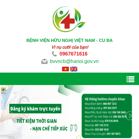
BỆNH VIỆN HỮU NGHỊ VIỆT NAM - CU BA
Vì nụ cười của bạn!
0967671616
bvvncb@hanoi.gov.vn