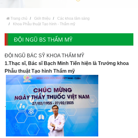
Trang chủ
Giới thiệu
Các khoa lâm sàng
Khoa Phẫu thuật Tạo hình - Thẩm mỹ
ĐỘI NGŨ BS THẨM MỸ
ĐỘI NGŨ BÁC SỸ KHOA THẨM MỸ
1.Thạc sĩ, Bác sĩ Bạch Minh Tiến hiện là Trưởng khoa
Phẫu thuật Tạo hình Thẩm mỹ
.