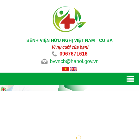
BỆNH VIỆN HỮU NGHỊ VIỆT NAM - CU BA
Vì nụ cười của bạn!
0967671616
bvvncb@hanoi.gov.vn