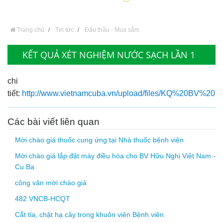
Trang chủ
Tin tức
Đấu thầu - Mua sắm
KẾT QUẢ XÉT NGHIỆM NƯỚC SẠCH LẦN 1
chi
tiết:
http://www.vietnamcuba.vn/upload/files/KQ%20BV%20C
Các bài viết liên quan
Mời chào giá thuốc cung ứng tại Nhà thuốc bệnh viện
Mời chào giá lắp đặt máy điều hòa cho BV Hữu Nghị Việt Nam -
Cu Ba
công văn mời chào giá
482 VNCB-HCQT
Cắt tỉa, chặt hạ cây trong khuôn viên Bệnh viên