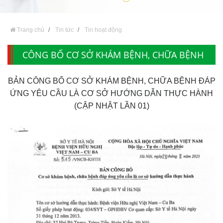
Trang chủ
Tin tức
Tin hoạt động
CÔNG BỐ CƠ SỞ KHÁM BỆNH, CHỮA BỆNH
ĐÁP ỨNG YÊU CẦU LÀ CƠ SỞ HƯỚNG DẪN
BẢN CÔNG BỐ CƠ SỞ KHÁM BỆNH, CHỮA BỆNH ĐÁP
THỰC HÀNH (CẬP NHẬT LẦN 01)
ỨNG YÊU CẦU LÀ CƠ SỞ HƯỚNG DẪN THỰC HÀNH
(CẬP NHẬT LẦN 01)