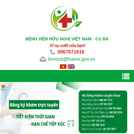
BỆNH VIỆN HỮU NGHỊ VIỆT NAM - CU BA
Vì nụ cười của bạn!
0967671616
bvvncb@hanoi.gov.vn