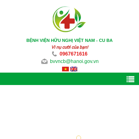
BỆNH VIỆN HỮU NGHỊ VIỆT NAM - CU BA
Vì nụ cười của bạn!
0967671616
bvvncb@hanoi.gov.vn