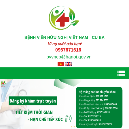
BỆNH VIỆN HỮU NGHỊ VIỆT NAM - CU BA
Vì nụ cười của bạn!
0967671616
bvvncb@hanoi.gov.vn