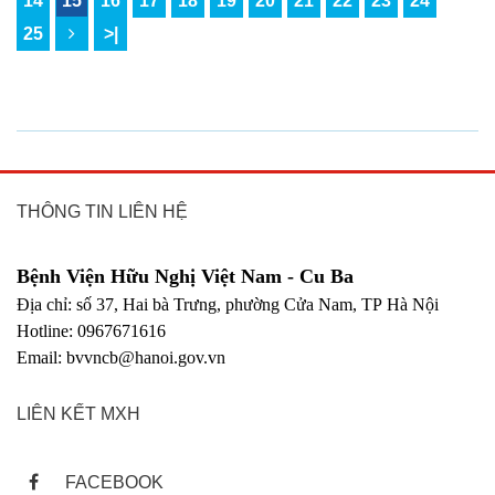
14
15
16
17
18
19
20
21
22
23
24
25
>|
THÔNG TIN LIÊN HỆ
Bệnh Viện Hữu Nghị Việt Nam - Cu Ba
Địa chỉ: số 37, Hai bà Trưng, phường Cửa Nam, TP Hà Nội
Hotline: 0967671616
Email: bvvncb@hanoi.gov.vn
LIÊN KẾT MXH
FACEBOOK