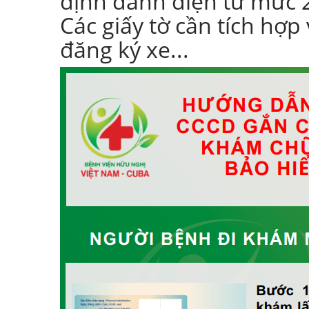
định danh điện tử mức 2
Các giấy tờ cần tích hợp
đăng ký xe...