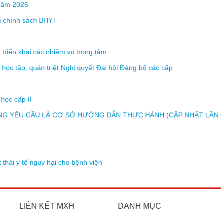
 năm 2026
ến chính sách BHYT
 triển khai các nhiệm vụ trọng tâm
học tập, quán triệt Nghị quyết Đại hội Đảng bộ các cấp
học cấp II
G YÊU CẦU LÀ CƠ SỞ HƯỚNG DẪN THỰC HÀNH (CẬP NHẬT LẦN 
 thải y tế nguy hại cho bệnh viện
LIÊN KẾT MXH
DANH MỤC