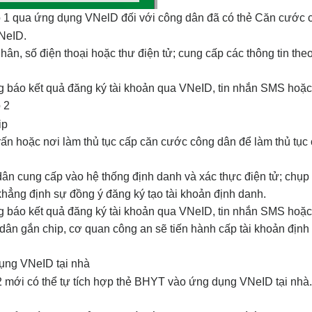
ộ 1 qua ứng dụng VNelD đối với công dân đã có thẻ Căn cước c
VNeID.
ân, số điện thoại hoặc thư điện tử; cung cấp các thông tin th
g báo kết quả đăng ký tài khoản qua VNeID, tin nhắn SMS hoặc 
 2
ip
ấn hoặc nơi làm thủ tục cấp căn cước công dân để làm thủ tục c
ân cung cấp vào hệ thống định danh và xác thực điện tử; chụp
hẳng định sự đồng ý đăng ký tạo tài khoản định danh.
g báo kết quả đăng ký tài khoản qua VNeID, tin nhắn SMS hoặc 
n gắn chip, cơ quan công an sẽ tiến hành cấp tài khoản định
ụng VNeID tại nhà
2 mới có thể tự tích hợp thẻ BHYT vào ứng dụng VNeID tại nhà.