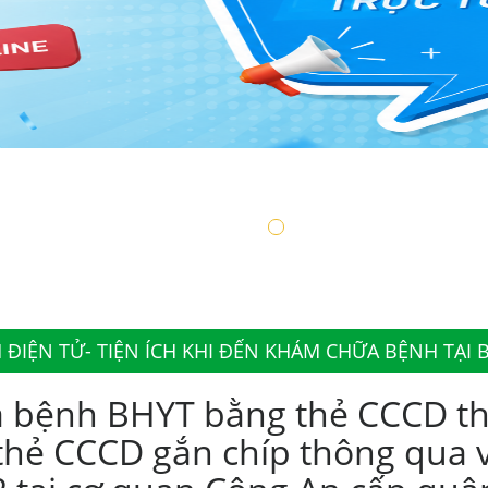
ĐIỆN TỬ- TIỆN ÍCH KHI ĐẾN KHÁM CHỮA BỆNH TẠI 
 bệnh BHYT bằng thẻ CCCD th
thẻ CCCD gắn chíp thông qua v