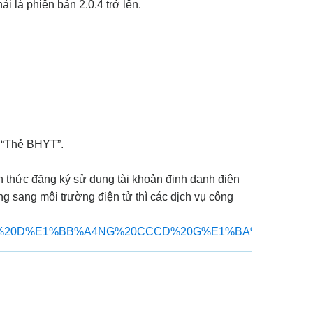
 là phiên bản 2.0.4 trở lên.
n “Thẻ BHYT”.
n thức đăng ký sử dụng tài khoản định danh điện
ông sang môi trường điện tử thì các dịch vụ công
1%BB%AC%20D%E1%BB%A4NG%20CCCD%20G%E1%BA%AEN