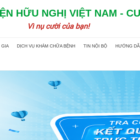
ỆN HỮU NGHỊ VIỆT NAM - C
Vì nụ cười của bạn!
 GIA
DỊCH VỤ KHÁM CHỮA BỆNH
TIN NỘI BỘ
HƯỚNG DẪ