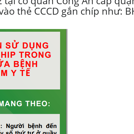
 tại cơ quan Công An cấp quậ
 vào thẻ CCCD gắn chíp như: BH