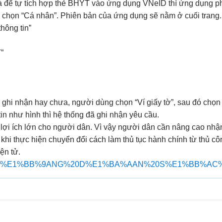
 để tự tích hợp thẻ BHYT vào ứng dụng VNeID thì ứng dụng phải
 chọn “Cá nhân”. Phiên bản của ứng dụng sẽ nằm ở cuối trang.
hông tin”
”
g ghi nhận hay chưa, người dùng chọn “Ví giấy tờ”, sau đó chọ
in như hình thì hệ thống đã ghi nhận yêu cầu.
 lợi ích lớn cho người dân. Vì vậy người dân cần nâng cao nhậ
i, khi thực hiện chuyển đổi cách làm thủ tục hành chính từ thủ c
ện tử.
iles/H%C6%AF%E1%BB%9ANG%20D%E1%BA%AAN%20S%E