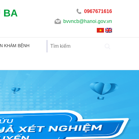
U BA
0967671616
bvvncb@hanoi.gov.vn
N KHÁM BỆNH