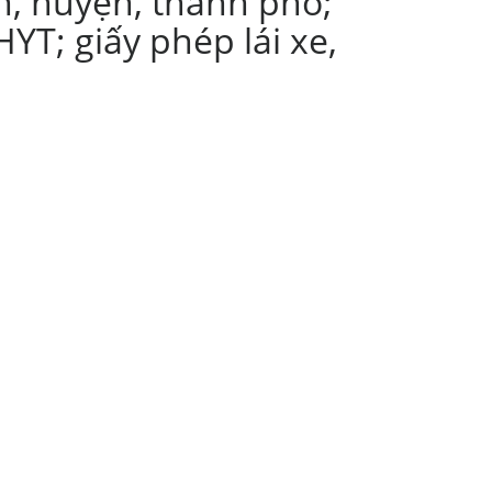
n, huyện, thành phố;
YT; giấy phép lái xe,