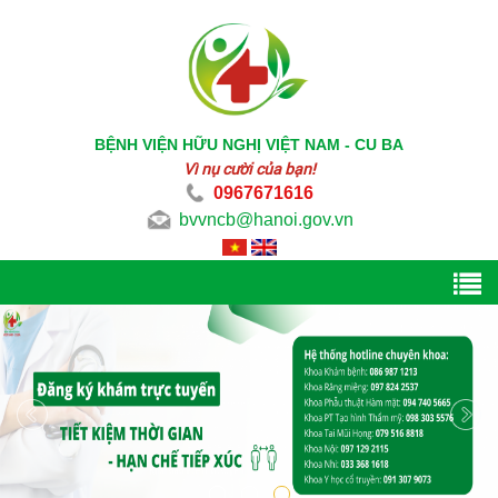
BỆNH VIỆN HỮU NGHỊ VIỆT NAM - CU BA
Vì nụ cười của bạn!
0967671616
bvvncb@hanoi.gov.vn