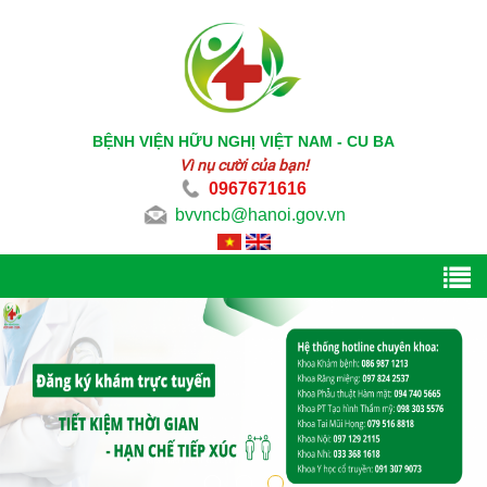
BỆNH VIỆN HỮU NGHỊ VIỆT NAM - CU BA
Vì nụ cười của bạn!
0967671616
bvvncb@hanoi.gov.vn