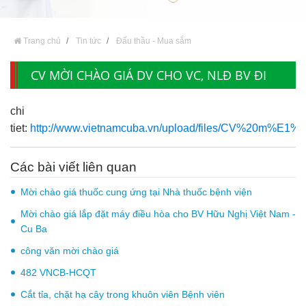
Trang chủ
Tin tức
Đấu thầu - Mua sắm
CV MỜI CHÀO GIÁ DV CHO VC, NLĐ BV ĐI
THĂM QUAN DTLSỬ NĂM 2026
chi
tiet:
http://www.vietnamcuba.vn/upload/files/CV
Các bài viết liên quan
Mời chào giá thuốc cung ứng tại Nhà thuốc bệnh viện
Mời chào giá lắp đặt máy điều hòa cho BV Hữu Nghị Việt Nam -
Cu Ba
công văn mời chào giá
482 VNCB-HCQT
Cắt tỉa, chặt hạ cây trong khuôn viên Bệnh viên