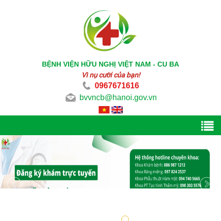
BỆNH VIỆN HỮU NGHỊ VIỆT NAM - CU BA
Vì nụ cười của bạn!
0967671616
bvvncb@hanoi.gov.vn