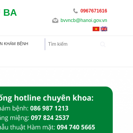
U BA
0967671616
bvvncb@hanoi.gov.vn
N KHÁM BỆNH