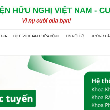
ỆN HỮU NGHỊ VIỆT NAM - C
Vì nụ cười của bạn!
 GIA
DỊCH VỤ KHÁM CHỮA BỆNH
TIN NỘI BỘ
HƯỚNG DẪ