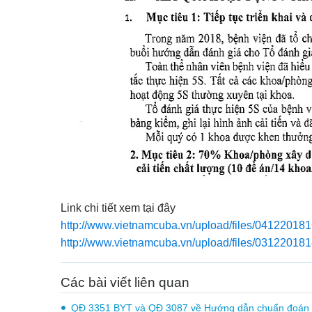
Link chi tiết xem tại đây
http://www.vietnamcuba.vn/upload/files/04122018
http://www.vietnamcuba.vn/upload/files/03122018
Các bài viết liên quan
QĐ 3351 BYT và QĐ 3087 về Hướng dẫn chuẩn đoán và