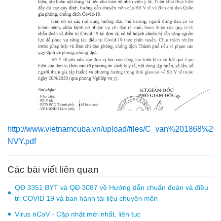
http://www.vietnamcuba.vn/upload/files/C_van%201868%20
NVY.pdf
Các bài viết liên quan
QĐ 3351 BYT và QĐ 3087 về Hướng dẫn chuẩn đoán và điều
trị COVID 19 và ban hành tài liệu chuyên môn
Virus nCoV - Cập nhật mới nhất, liên tục