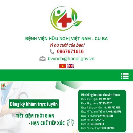
BỆNH VIỆN HỮU NGHỊ VIỆT NAM - CU BA
Vì nụ cười của bạn!
0967671616
bvvncb@hanoi.gov.vn