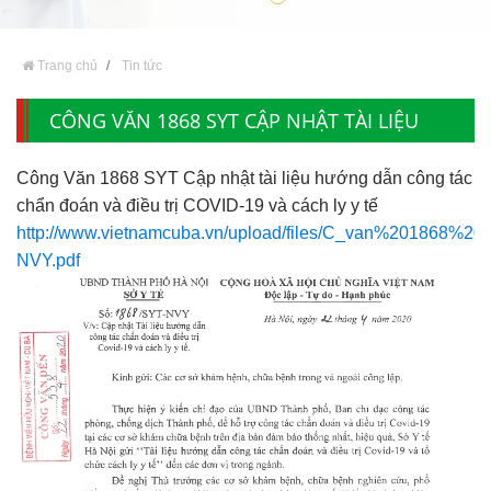
Trang chủ
Tin tức
CÔNG VĂN 1868 SYT CẬP NHẬT TÀI LIỆU
HƯỚNG DẪN CÔNG TÁC CHẨN ĐOÁN VÀ
Công Văn 1868 SYT Cập nhật tài liệu hướng dẫn công tác
ĐIỀU TRỊ COVID-19 VÀ CÁCH LY Y TẾ
chẩn đoán và điều trị COVID-19 và cách ly y tế
http://www.vietnamcuba.vn/upload/files/C_van%201868%20
NVY.pdf