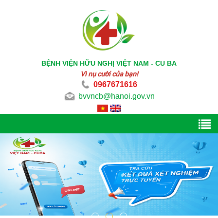
BỆNH VIỆN HỮU NGHỊ VIỆT NAM - CU BA
Vì nụ cười của bạn!
0967671616
bvvncb@hanoi.gov.vn