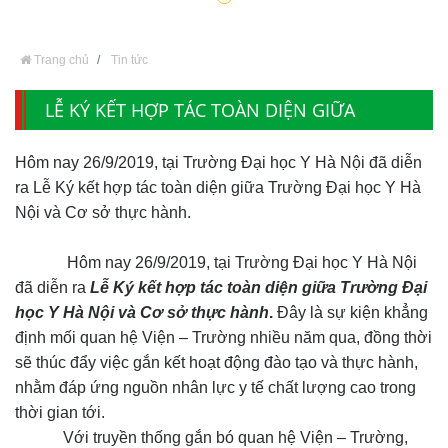
Trang chủ
Tin tức
LỄ KÝ KẾT HỢP TÁC TOÀN DIỆN GIỮA
TRƯỜNG ĐẠI HỌC Y HÀ NỘI VÀ CƠ SỞ THỰC
Hôm nay 26/9/2019, tại Trường Đại học Y Hà Nội đã diễn
HÀNH
ra Lễ Ký kết hợp tác toàn diện giữa Trường Đại học Y Hà
Nội và Cơ sở thực hành.
Hôm nay 26/9/2019, tại Trường Đại học Y Hà Nội
đã diễn ra
Lễ Ký kết hợp tác toàn diện giữa Trường Đại
học Y Hà Nội và Cơ sở thực hành
.
Đây là sự kiện khẳng
định mối quan hệ Viện – Trường nhiều năm qua, đồng thời
sẽ thúc đẩy việc gắn kết hoạt động đào tạo và thực hành,
nhằm đáp ứng nguồn nhân lực y tế chất lượng cao trong
thời gian tới.
Với truyền thống gắn bó quan hệ Viện – Trường,