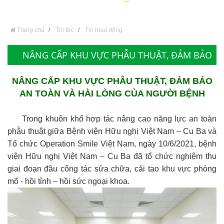
Trang chủ
Tin tức
Tin hoạt động
NÂNG CẤP KHU VỰC PHẪU THUẬT, ĐẢM BẢO
AN TOÀN VÀ HÀI LÒNG CỦA NGƯỜI BỆNH
NÂNG CẤP KHU VỰC PHẪU THUẬT, ĐẢM BẢO
AN TOÀN VÀ HÀI LÒNG CỦA NGƯỜI BỆNH
Trong khuôn khổ hợp tác nâng cao năng lực an toàn
phẫu thuật giữa Bệnh viện Hữu nghị Việt Nam – Cu Ba và
Tổ chức Operation Smile Việt Nam, ngày 10/6/2021, bệnh
viện Hữu nghị Việt Nam – Cu Ba đã tổ chức nghiệm thu
giai đoạn đầu công tác sửa chữa, cải tạo khu vực phòng
mổ - hồi tỉnh – hồi sức ngoại khoa.