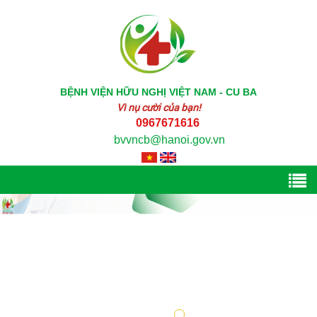
BỆNH VIỆN HỮU NGHỊ VIỆT NAM - CU BA
Vì nụ cười của bạn!
0967671616
bvvncb@hanoi.gov.vn