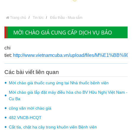
Trang chủ
Tin tức
Đấu thầu - Mua sắm
MỜI CHÀO GIÁ CUNG CẤP DỊCH VỤ BẢO
DƯỠNG MÁY ĐIỀU HÒA NHIỆT ĐỘ CHO BV
chi
2026
tiet:
http://www.vietnamcuba.vn/upload/files/M
Các bài viết liên quan
Mời chào giá thuốc cung ứng tại Nhà thuốc bệnh viện
Mời chào giá lắp đặt máy điều hòa cho BV Hữu Nghị Việt Nam -
Cu Ba
công văn mời chào giá
482 VNCB-HCQT
Cắt tỉa, chặt hạ cây trong khuôn viên Bệnh viên