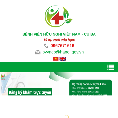
BỆNH VIỆN HỮU NGHỊ VIỆT NAM - CU BA
Vì nụ cười của bạn!
0967671616
bvvncb@hanoi.gov.vn