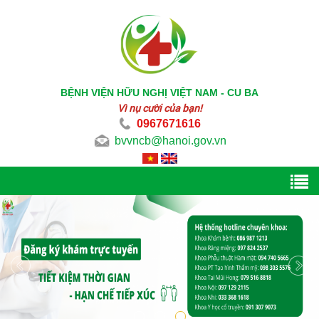
BỆNH VIỆN HỮU NGHỊ VIỆT NAM - CU BA
Vì nụ cười của bạn!
0967671616
bvvncb@hanoi.gov.vn